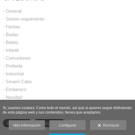
- General
- Sesión seguimiento
- Fiestas
- Bodas
- Bebés
- Infantil
- Comuniones
- Preboda
- Industrial
- Smash Cake
- Embarazo
- Navidad
Si, usamos cookies. Como todo el mundo, así que si quieres seguir disfrutando
de esta página web y sus contenidos, tienes que aceptarlos.
Ver anterior
Ver siguiente
Más información
Configurar
Rechazar